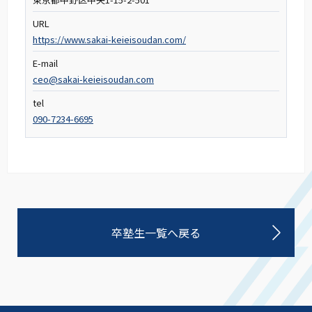
URL
https://www.sakai-keieisoudan.com/
E-mail
ceo@sakai-keieisoudan.com
tel
090-7234-6695
卒塾生一覧へ戻る