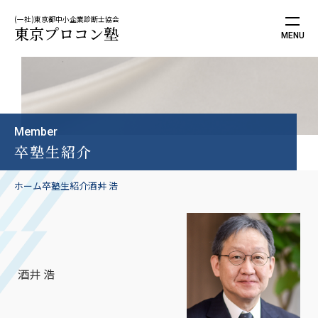
(一社)東京都中小企業診断士協会
東京プロコン塾
Member
卒塾生紹介
ホーム
卒塾生紹介
酒井 浩
酒井 浩