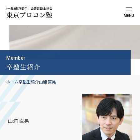
(一社)東京都中小企業診断士協会
東京プロコン塾
Member
卒塾生紹介
ホーム
卒塾生紹介
山浦 直晃
山浦 直晃