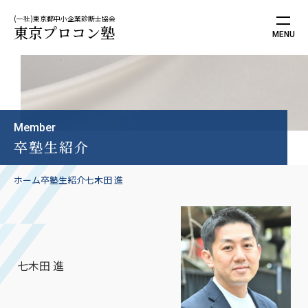
(一社)東京都中小企業診断士協会
東京プロコン塾
Member
卒塾生紹介
ホーム
卒塾生紹介
七木田 進
七木田 進