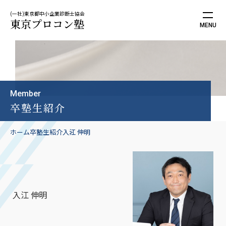
(一社)東京都中小企業診断士協会
東京プロコン塾
Member
卒塾生紹介
ホーム
卒塾生紹介
入江 伸明
入江 伸明