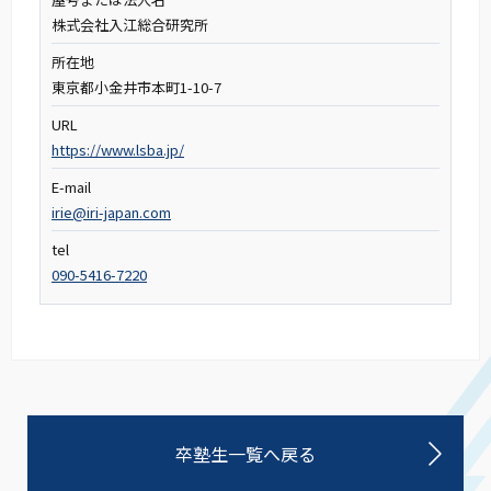
株式会社入江総合研究所
所在地
東京都小金井市本町1-10-7
URL
https://www.lsba.jp/
E-mail
irie@iri-japan.com
tel
090-5416-7220
卒塾生一覧へ戻る